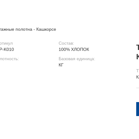
тажные полотна - Кашкорсе
ртикул
Состав:
P-K010
100% ХЛОПОК
лотность:
Базовая единица:
КГ
Т