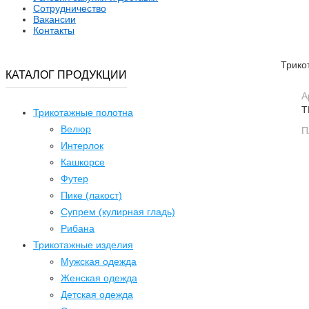
Сотрудничество
Вакансии
Контакты
Трико
КАТАЛОГ ПРОДУКЦИИ
А
T
Трикотажные полотна
Велюр
П
Интерлок
Кашкорсе
Футер
Пике (лакост)
Супрем (кулирная гладь)
Рибана
Трикотажные изделия
Мужская одежда
Женская одежда
Детская одежда