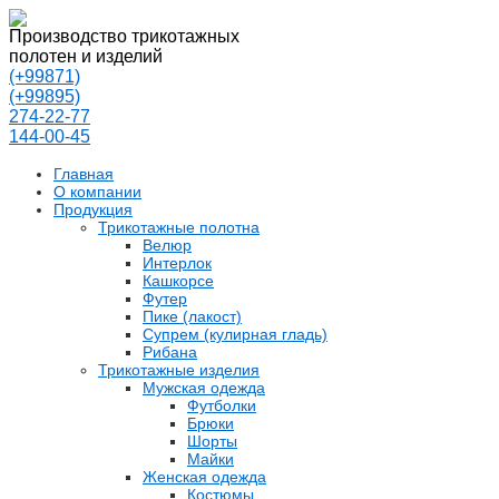
Производство трикотажных
полотен и изделий
(+99871)
(+99895)
274-22-77
144-00-45
Главная
О компании
Продукция
Трикотажные полотна
Велюр
Интерлок
Кашкорсе
Футер
Пике (лакост)
Супрем (кулирная гладь)
Рибана
Трикотажные изделия
Мужская одежда
Футболки
Брюки
Шорты
Майки
Женская одежда
Костюмы