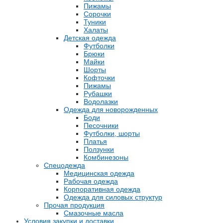
Пижамы
Сорочки
Туники
Халаты
Детская одежда
Футболки
Брюки
Майки
Шорты
Кофточки
Пижамы
Рубашки
Водолазки
Одежда для новорожденных
Боди
Песочники
Футболки, шорты
Платья
Ползунки
Комбинезоны
Спецодежда
Медицинская одежда
Рабочая одежда
Корпоративная одежда
Одежда для силовых структур
Прочая продукция
Смазочные масла
Условия закупки и доставки