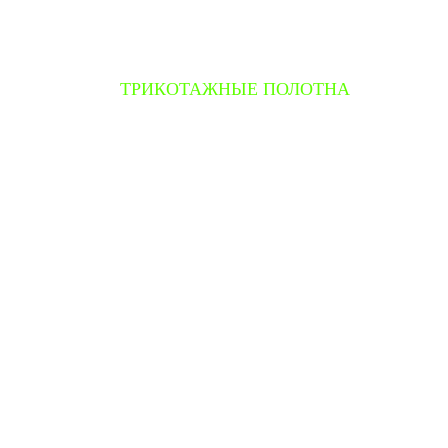
ТРИКОТАЖНЫЕ ПОЛОТНА
Велюр
Интерлок
Кашкорсе
Футер
Пике (лакост)
Супрем (кулирная гладь)
Рибана