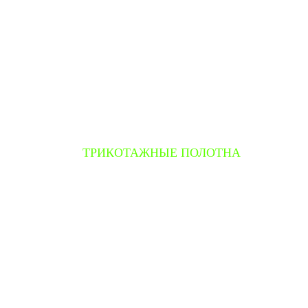
ТРИКОТАЖНЫЕ ПОЛОТНА
Велюр
Интерлок
Кашкорсе
Футер
Пике (лакост)
Супрем (кулирная гладь)
Рибана